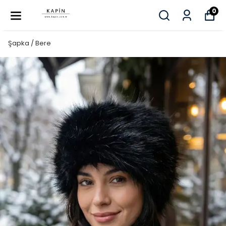
0
Şapka / Bere