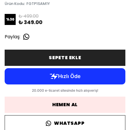
Ürün Kodu
:
FGTP1SAM1Y
₺ 499.00
%
30
₺ 349.00
Paylaş
:
SEPETE EKLE
HEMEN AL
WHATSAPP