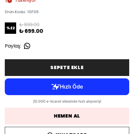
Tükeniyor
Ürün Kodu
:
10F05
₺ 899.00
%
22
₺ 699.00
Paylaş
:
SEPETE EKLE
HEMEN AL