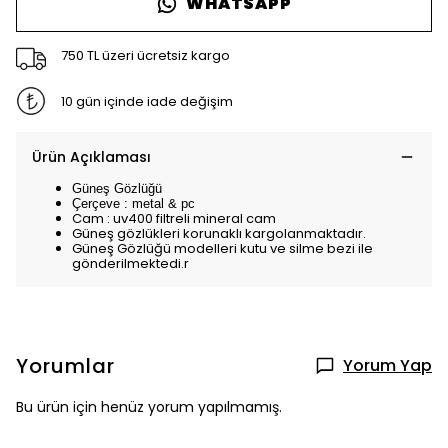
WHATSAPP
750 TL üzeri ücretsiz kargo
10 gün içinde iade değişim
Ürün Açıklaması
Güneş Gözlüğü
Çerçeve : metal & pc
Cam : uv400 filtreli mineral cam
Güneş gözlükleri korunaklı kargolanmaktadır.
Güneş Gözlüğü modelleri kutu ve silme bezi ile
gönderilmektedi.r
Yorumlar
Yorum Yap
Bu ürün için henüz yorum yapılmamış.