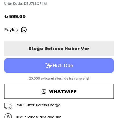
Ürün Kodu
:
DBU7L8QF4M
₺ 599.00
Paylaş
:
Stoğa Gelince Haber Ver
WHATSAPP
750 TL üzeri ücretsiz kargo
10 gün içinde iade değişim