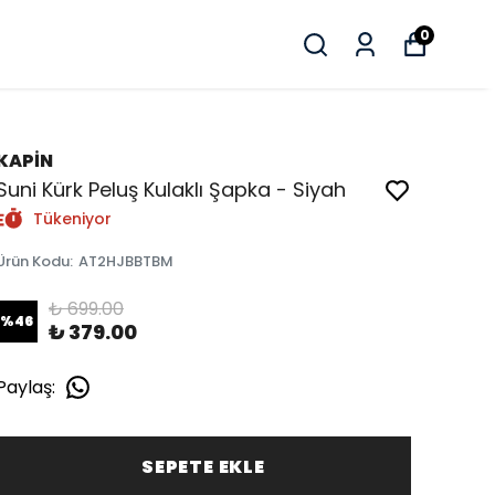
0
KAPİN
Suni Kürk Peluş Kulaklı Şapka - Siyah
Tükeniyor
Ürün Kodu
:
AT2HJBBTBM
₺ 699.00
%
46
₺ 379.00
Paylaş
:
SEPETE EKLE