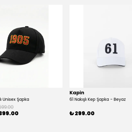
Kapin
lı Unisex Şapka
61 Nakışlı Kep Şapka - Beyaz
599.00
399.00
₺ 299.00