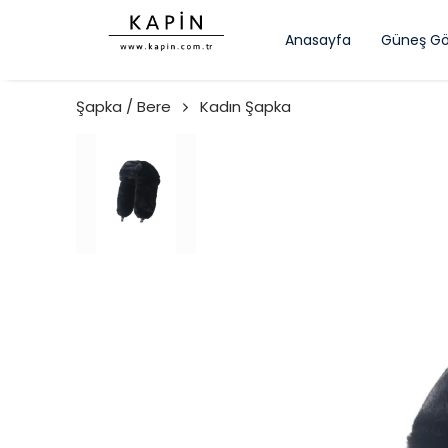
Anasayfa
Güneş Gö
Şapka / Bere
Kadın Şapka