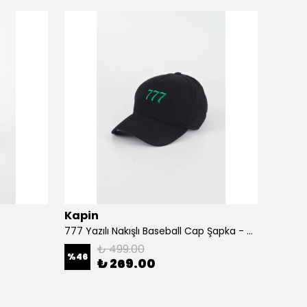
Kapin
Kapi
777 Yazılı Nakışlı Baseball Cap Şapka - Siyah
A Harf
₺ 499.00
%
46
%
46
₺ 269.00