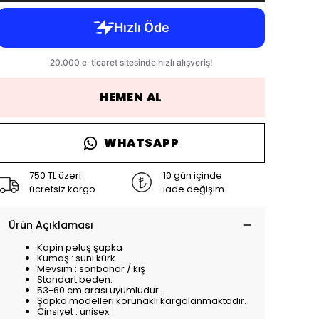
HEMEN AL
WHATSAPP
750 TL üzeri
10 gün içinde
ücretsiz kargo
iade değişim
Ürün Açıklaması
Kapin peluş şapka
Kumaş : suni kürk
Mevsim : sonbahar / kış
Standart beden.
53-60 cm arası uyumludur.
Şapka modelleri korunaklı kargolanmaktadır.
Cinsiyet : unisex