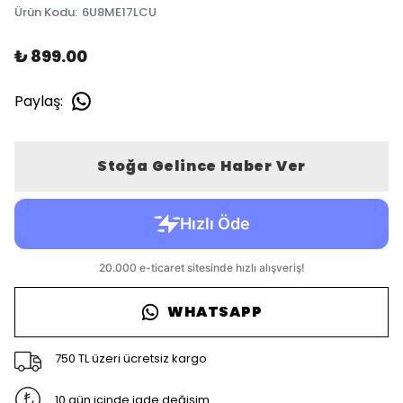
Ürün Kodu
:
6U8ME17LCU
₺ 899.00
Paylaş
:
Stoğa Gelince Haber Ver
WHATSAPP
750 TL üzeri ücretsiz kargo
10 gün içinde iade değişim