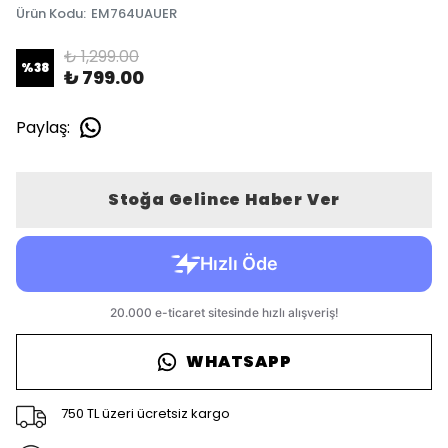
Ürün Kodu
:
EM764UAUER
₺ 1,299.00
%
38
₺ 799.00
Paylaş
:
Stoğa Gelince Haber Ver
WHATSAPP
750 TL üzeri ücretsiz kargo