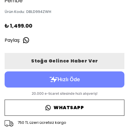
Pembe
Ürün Kodu
:
DBLD994ZWH
₺ 1,499.00
Paylaş
:
Stoğa Gelince Haber Ver
WHATSAPP
750 TL üzeri ücretsiz kargo