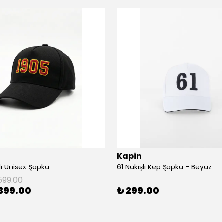
Kapin
lı Unisex Şapka
61 Nakışlı Kep Şapka - Beyaz
599.00
399.00
₺ 299.00