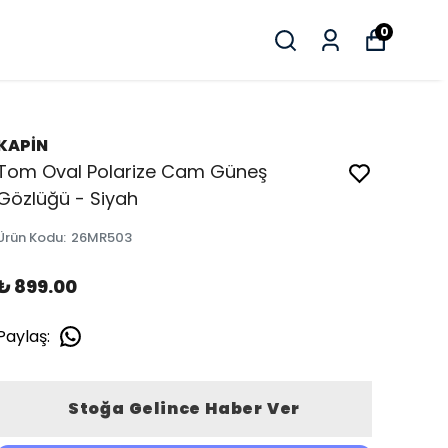
0
KAPİN
Tom Oval Polarize Cam Güneş
Gözlüğü - Siyah
Ürün Kodu
:
26MR503
₺ 899.00
Paylaş
:
Stoğa Gelince Haber Ver