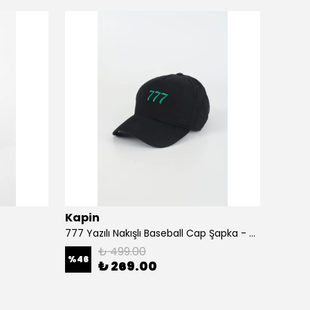
Kapin
Kapi
777 Yazılı Nakışlı Baseball Cap Şapka - Siyah
A Harf
₺ 499.00
%
46
%
46
₺ 269.00