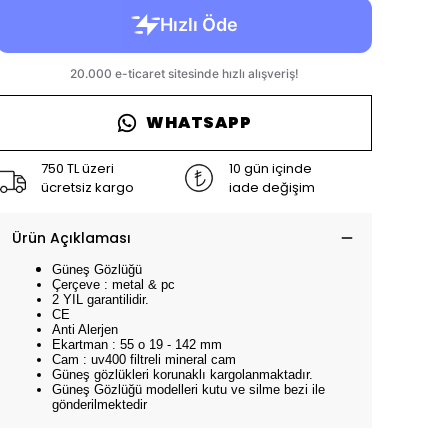
WHATSAPP
750 TL üzeri
10 gün içinde
ücretsiz kargo
iade değişim
Ürün Açıklaması
Güneş Gözlüğü
Çerçeve : metal & pc
2 YIL garantilidir.
CE
Anti Alerjen
Ekartman : 55 o 19 - 142 mm
Cam : uv400 filtreli mineral cam
Güneş gözlükleri korunaklı kargolanmaktadır.
Güneş Gözlüğü modelleri kutu ve silme bezi ile
gönderilmektedir