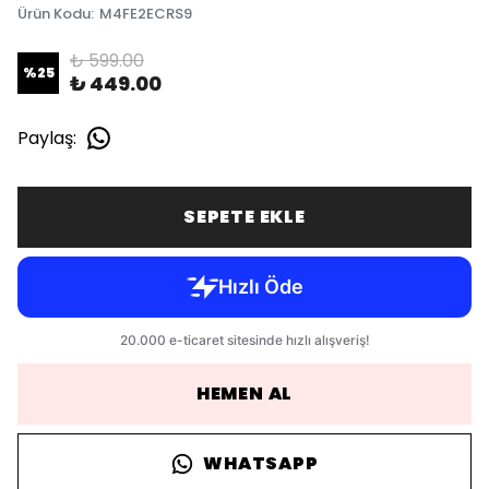
Ürün Kodu
:
M4FE2ECRS9
₺ 599.00
%
25
₺ 449.00
Paylaş
:
SEPETE EKLE
HEMEN AL
WHATSAPP