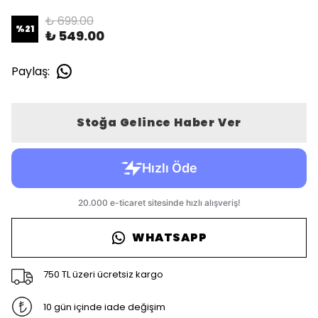
₺ 699.00
%
21
₺ 549.00
Paylaş
:
Stoğa Gelince Haber Ver
WHATSAPP
750 TL üzeri ücretsiz kargo
10 gün içinde iade değişim