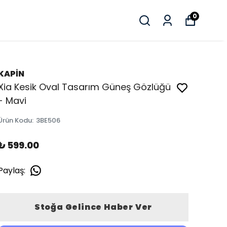
0
KAPİN
Xia Kesik Oval Tasarım Güneş Gözlüğü
- Mavi
Ürün Kodu
:
3BE506
₺ 599.00
Paylaş
:
Stoğa Gelince Haber Ver