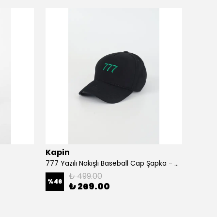
Kapin
Kapi
777 Yazılı Nakışlı Baseball Cap Şapka - Siyah
A Harf
₺ 499.00
%
46
%
46
₺ 269.00