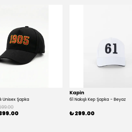
Kapin
lı Unisex Şapka
61 Nakışlı Kep Şapka - Beyaz
599.00
399.00
₺ 299.00