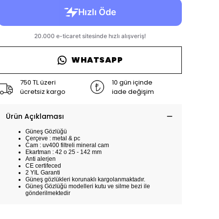
WHATSAPP
750 TL üzeri
10 gün içinde
ücretsiz kargo
iade değişim
Ürün Açıklaması
Güneş Gözlüğü
Çerçeve : metal & pc
Cam : uv400 filtreli mineral cam
Ekartman : 42 o 25 - 142 mm
Anti alerjen
CE certifeced
2 YIL Garanti
Güneş gözlükleri korunaklı kargolanmaktadır.
Güneş Gözlüğü modelleri kutu ve silme bezi ile
gönderilmektedir