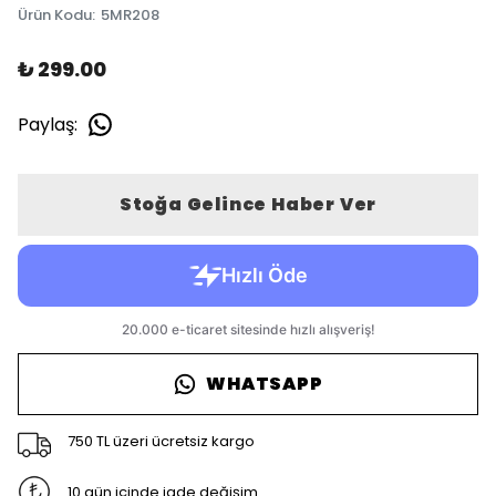
Ürün Kodu
:
5MR208
₺ 299.00
Paylaş
:
Stoğa Gelince Haber Ver
WHATSAPP
750 TL üzeri ücretsiz kargo
10 gün içinde iade değişim