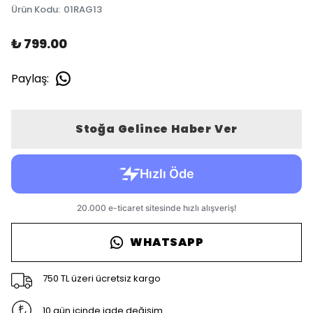
Ürün Kodu
:
01RAG13
₺ 799.00
Paylaş
:
Stoğa Gelince Haber Ver
WHATSAPP
750 TL üzeri ücretsiz kargo
10 gün içinde iade değişim