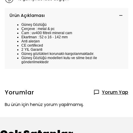
Ürün Açıklaması
Güneş Gözlüğü
Çerçeve : metal & pc
Cam : uv400 filtreli mineral cam
Ekartman : 52 o 16 - 142 mm
Anti alerjen
CE certifeced
2 YIL Garanti
Güneş gözlükleri korunaklı kargolanmaktadır.
Güneş Gözlüğü modelleri kutu ve silme bezi ile
gönderilmektedir
Yorumlar
Yorum Yap
Bu ürün için henüz yorum yapılmamış.