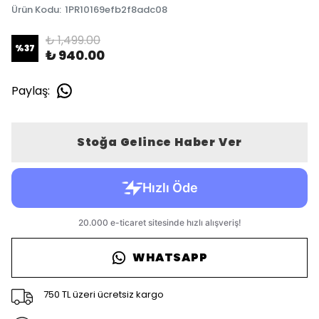
Ürün Kodu
:
1PR10169efb2f8adc08
₺ 1,499.00
%
37
₺ 940.00
Paylaş
:
Stoğa Gelince Haber Ver
WHATSAPP
750 TL üzeri ücretsiz kargo