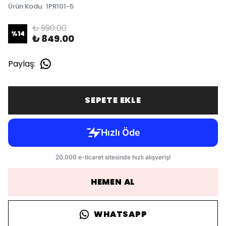
Ürün Kodu
:
1PR101-5
₺ 990.00
%
14
₺ 849.00
Paylaş
:
SEPETE EKLE
HEMEN AL
WHATSAPP