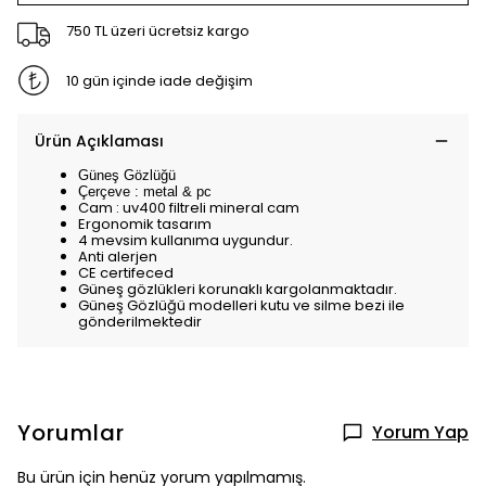
750 TL üzeri ücretsiz kargo
10 gün içinde iade değişim
Ürün Açıklaması
Güneş Gözlüğü
Çerçeve : metal & pc
Cam : uv400 filtreli mineral cam
Ergonomik tasarım
4 mevsim kullanıma uygundur.
Anti alerjen
CE certifeced
Güneş gözlükleri korunaklı kargolanmaktadır.
Güneş Gözlüğü modelleri kutu ve silme bezi ile
gönderilmektedir
Yorumlar
Yorum Yap
Bu ürün için henüz yorum yapılmamış.