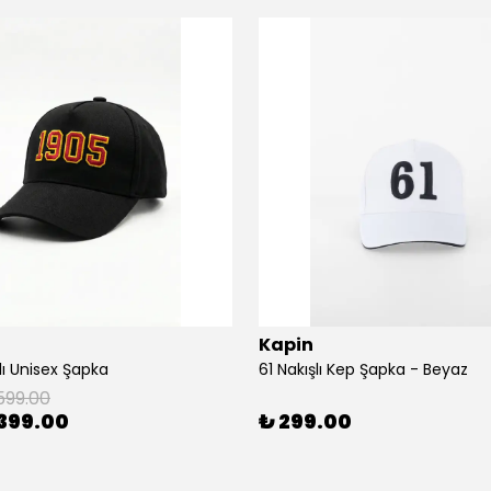
Kapin
lı Unisex Şapka
61 Nakışlı Kep Şapka - Beyaz
599.00
399.00
₺ 299.00