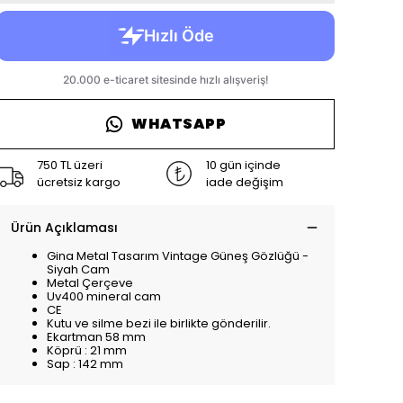
WHATSAPP
750 TL üzeri
10 gün içinde
ücretsiz kargo
iade değişim
Ürün Açıklaması
Gina Metal Tasarım Vintage Güneş Gözlüğü -
Siyah Cam
Metal Çerçeve
Uv400 mineral cam
CE
Kutu ve silme bezi ile birlikte gönderilir.
Ekartman 58 mm
Köprü : 21 mm
Sap : 142 mm