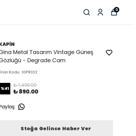
0
KAPİN
Gina Metal Tasarım Vintage Güneş
Gözlüğü - Degrade Cam
Ürün Kodu
:
10PR102
₺ 1,499.00
%
41
₺ 890.00
Paylaş
:
Stoğa Gelince Haber Ver