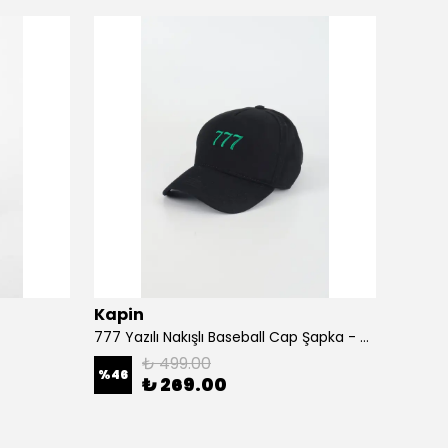
Kapin
Kapi
777 Yazılı Nakışlı Baseball Cap Şapka - Siyah
A Harf
₺ 499.00
%
46
%
46
₺ 269.00